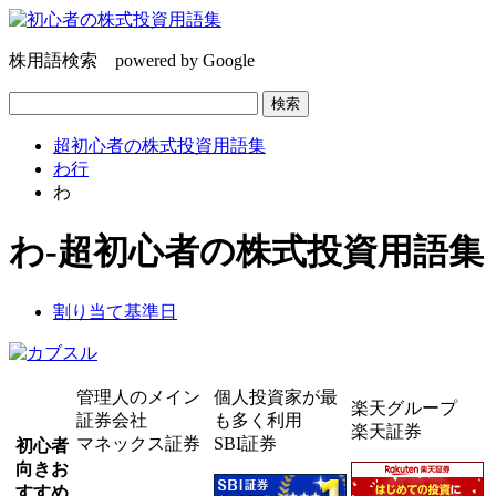
株用語検索 powered by Google
超初心者の株式投資用語集
わ行
わ
わ-超初心者の株式投資用語集
割り当て基準日
管理人のメイン
個人投資家が最
楽天グループ
証券会社
も多く利用
楽天証券
マネックス証券
SBI証券
初心者
向きお
すすめ