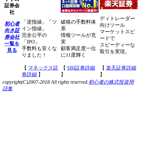
証券会
社
ディトレーダー
「逆指値」「ツ
破格の手数料体
初心者
向けツール
イン指値」
系
向き証
マーケットスピ
完全公平の
情報ツールが充
券会社
ードで
「IPO」
実
一覧を
スピーディーな
手数料も安くな
顧客満足度一位
見る
取引を実現。
りました！
に11度輝く
【
マネックス証
【
SBI証券詳細
【
楽天証券詳細
券詳細
】
】
】
copyright(C)2007-2018 All rights reserved.
初心者の株式投資用
語集